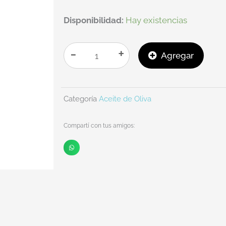
ACEITE
Disponibilidad:
Hay existencias
DE
OLIVA
-
+
Agregar
LAS
PERDICES
SABOR
Categoría
Aceite de Oliva
LIMÓN
VIRGEN
Compartí con tus amigos:
EXTRA
250CC
cantidad