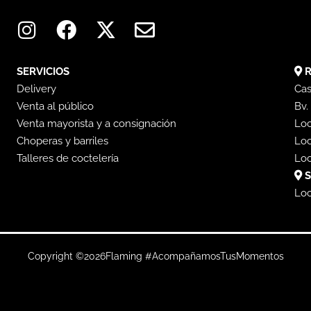
I
F
X
E
n
a
-
n
s
c
t
v
t
e
w
e
SERVICIOS
R
a
b
i
l
Delivery
Cas
Venta al público
g
o
t
o
Bv.
Venta mayorista y a consignación
Loc
r
o
t
p
Choperas y barriles
Loc
a
k
e
e
Talleres de coctelería
Loc
m
r
S
Loc
Copyright ©
2026
Flaming #AcompañamosTusMomentos