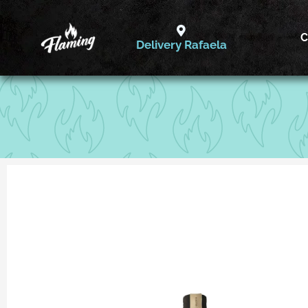
Ir
al
C
Delivery Rafaela
contenido