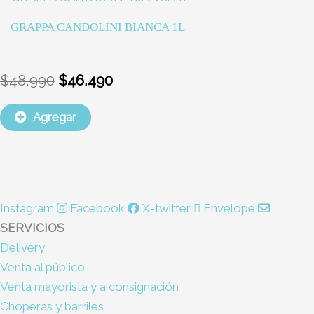
precio
precio
GRAPPA CANDOLINI BIANCA 1L
original
actual
era:
es:
$48.990.
$46.490.
$
48.990
$
46.490
Agregar
Instagram
Facebook
X-twitter
Envelope
SERVICIOS
Delivery
Venta al público
Venta mayorista y a consignación
Choperas y barriles