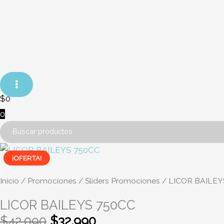
Ir
al
contenido
$
0
0
El
El
LICOR
¡OFERTA!
precio
precio
BAILEYS
original
actual
750CC
Inicio
/
Promociones
/
Sliders Promociones
/ LICOR BAILEY
era:
es:
cantidad
LICOR BAILEYS 750CC
$42.090.
$32.990.
$
42.090
$
32.990