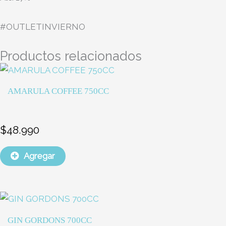
#OUTLETINVIERNO
Productos relacionados
AMARULA COFFEE 750CC
$
48.990
Agregar
El
El
precio
precio
GIN GORDONS 700CC
original
actual