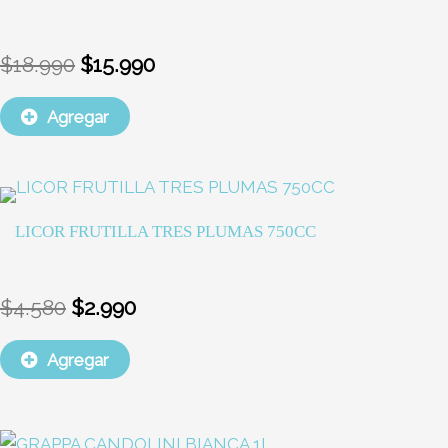
era:
es:
$18.990.
$15.990.
$
18.990
$
15.990
Agregar
El
El
precio
precio
LICOR FRUTILLA TRES PLUMAS 750CC
original
actual
era:
es:
$4.580.
$2.990.
$
4.580
$
2.990
Agregar
El
El