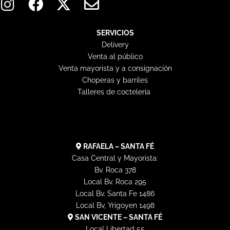
n
a
-
n
s
c
t
v
t
e
w
e
SERVICIOS
Delivery
a
b
i
l
Venta al público
g
o
t
o
Venta mayorista y a consignación
r
o
t
p
Choperas y barriles
a
k
e
e
Talleres de coctelería
m
r
RAFAELA – SANTA FÉ
Casa Central y Mayorista:
Bv. Roca 378
Local Bv. Roca 295
Local Bv. Santa Fe 1486
Local Bv, Yrigoyen 1498
SAN VICENTE – SANTA FÉ
Local Libertad 55