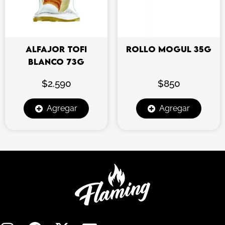
ALFAJOR TOFI
ROLLO MOGUL 35G
BLANCO 73G
$
2.590
$
850
Agregar
Agregar
I
F
X
E