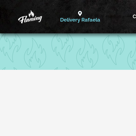
Ir
al
C
Delivery Rafaela
contenido