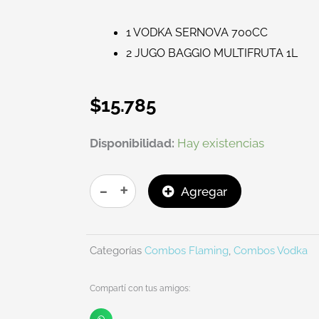
1 VODKA SERNOVA 700CC
2 JUGO BAGGIO MULTIFRUTA 1L
$
15.785
COMBO
Disponibilidad:
Hay existencias
1
VODKA
-
+
Agregar
SERNOVA
700CC
2
Categorías
Combos Flaming
,
Combos Vodka
BAGGIO
MULTIFRUTA
Compartí con tus amigos:
1L