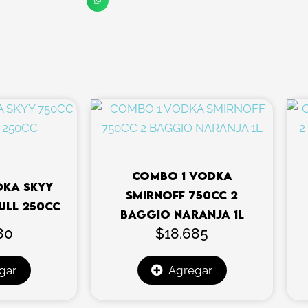
cantidad
COMBO 1 VODKA
DKA SKYY
SMIRNOFF 750CC 2
ULL 250CC
BAGGIO NARANJA 1L
80
$
18.685
gar
Agregar