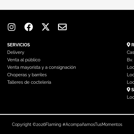
I
F
X
E
n
a
-
n
s
c
t
v
t
e
w
e
SERVICIOS
R
a
b
i
l
Delivery
Cas
Venta al público
g
o
t
o
Bv.
Venta mayorista y a consignación
Loc
r
o
t
p
Choperas y barriles
Loc
a
k
e
e
Talleres de coctelería
Loc
m
r
S
Loc
Copyright ©
2026
Flaming #AcompañamosTusMomentos