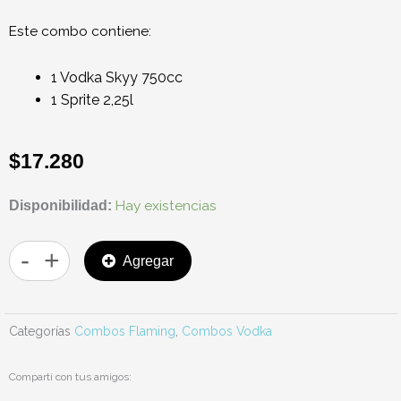
Este combo contiene:
1 Vodka Skyy 750cc
1 Sprite 2,25l
$
17.280
COMBO
Hay existencias
Disponibilidad:
1
VODKA
-
+
Agregar
SKYY
750CC
1
Categorías
Combos Flaming
,
Combos Vodka
SPRITE
2,25L
Compartí con tus amigos:
cantidad