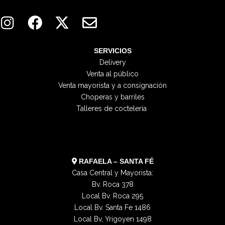
I
F
X
E
n
a
-
n
s
c
t
v
t
e
w
e
SERVICIOS
Delivery
a
b
i
l
Venta al público
g
o
t
o
Venta mayorista y a consignación
r
o
t
p
Choperas y barriles
a
k
e
e
Talleres de coctelería
m
r
RAFAELA – SANTA FÉ
Casa Central y Mayorista:
Bv. Roca 378
Local Bv. Roca 295
Local Bv. Santa Fe 1486
Local Bv, Yrigoyen 1498