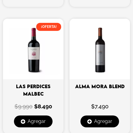
El
El
¡OFERTA!
precio
precio
original
actual
era:
es:
$9.990.
$8.490.
LAS PERDICES
ALMA MORA BLEND
MALBEC
$
9.990
$
8.490
$
7.490
Agregar
Agregar