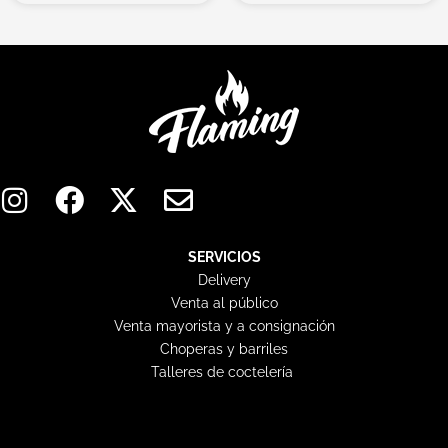
I
F
X
E
n
a
-
n
s
c
t
v
t
e
w
e
SERVICIOS
Delivery
a
b
i
l
Venta al público
g
o
t
o
Venta mayorista y a consignación
r
o
t
p
Choperas y barriles
a
k
e
e
Talleres de coctelería
m
r