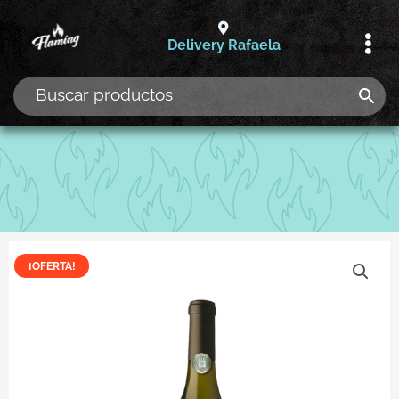
Ir
al
Delivery Rafaela
contenido
¡OFERTA!