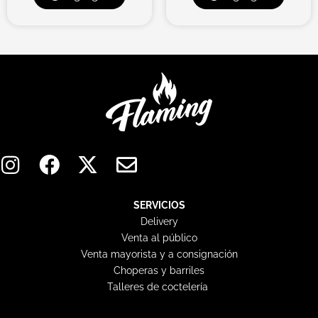
I
F
X
E
n
a
-
n
s
c
t
v
t
e
w
e
SERVICIOS
Delivery
a
b
i
l
Venta al público
g
o
t
o
Venta mayorista y a consignación
r
o
t
p
Choperas y barriles
a
k
e
e
Talleres de coctelería
m
r