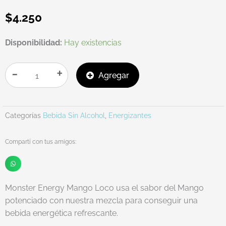
$
4.250
ENERGIZANTE
Disponibilidad:
Hay existencias
MONSTER
MANGO
-
+
Agregar
LOCO
473CC
cantidad
Categorías
Bebida Sin Alcohol
,
Energizantes
Compartí con tus amigos:
Monster Energy Mango Loco usa el sabor del Mango
potenciado con nuestra mezcla para conseguir una
bebida energética refrescante.