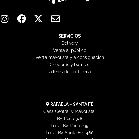
I
F
X
E
n
a
-
n
s
c
t
v
t
e
w
e
SERVICIOS
Delivery
a
b
i
l
Venta al público
g
o
t
o
Venta mayorista y a consignación
r
o
t
p
Choperas y barriles
a
k
e
e
Talleres de coctelería
m
r
RAFAELA – SANTA FÉ
Casa Central y Mayorista:
Bv. Roca 378
Local Bv. Roca 295
Local Bv. Santa Fe 1486