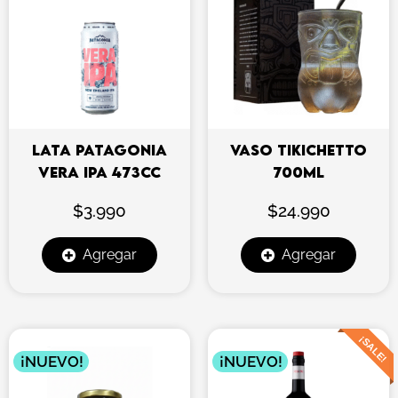
LATA PATAGONIA
VASO TIKICHETTO
VERA IPA 473CC
700ML
$
3.990
$
24.990
Agregar
Agregar
El
El
¡SALE!
precio
prec
¡NUEVO!
¡NUEVO!
original
actu