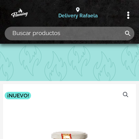
Ir
al
Delivery Rafaela
contenido
¡NUEVO!