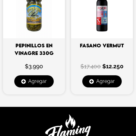
era:
es:
$17.400.
$12.
PEPINILLOS EN
FASANO VERMUT
VINAGRE 330G
$
3.990
$
17.400
$
12.250
Agregar
Agregar