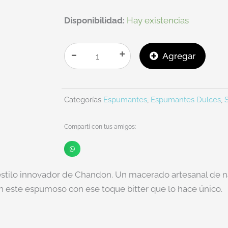
ESPUMANTE
Disponibilidad:
Hay existencias
CHANDON
APERITIF
-
+
Agregar
750CC
cantidad
Categorías
Espumantes
,
Espumantes Dulces
,
Compartí con tus amigos:
l estilo innovador de Chandon. Un macerado artesanal de n
 este espumoso con ese toque bitter que lo hace único.