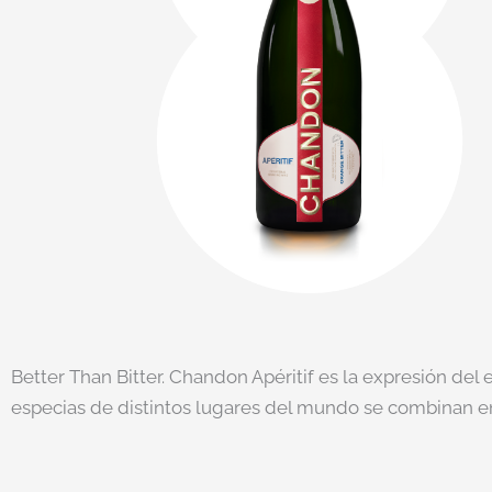
Better Than Bitter. Chandon Apéritif es la expresión de
especias de distintos lugares del mundo se combinan en