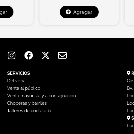
gar
Agregar
I
F
X
E
n
a
-
n
s
c
t
v
t
e
w
e
SERVICIOS
R
a
b
i
l
Delivery
Cas
Venta al público
g
o
t
o
Bv.
Venta mayorista y a consignación
Loc
r
o
t
p
Choperas y barriles
Loc
a
k
e
e
Talleres de coctelería
Loc
m
r
S
Loc