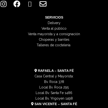
n
a
-
n
s
c
t
v
t
e
w
e
SERVICIOS
Delivery
a
b
i
l
Venta al público
g
o
t
o
Venta mayorista y a consignación
r
o
t
p
Choperas y barriles
a
k
e
e
Talleres de coctelería
m
r
RAFAELA – SANTA FÉ
Casa Central y Mayorista:
Bv. Roca 378
Local Bv. Roca 295
Local Bv. Santa Fe 1486
Local Bv, Yrigoyen 1498
SAN VICENTE – SANTA FÉ