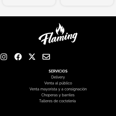
I
F
X
E
n
a
-
n
s
c
t
v
t
e
w
e
SERVICIOS
Delivery
a
b
i
l
Venta al público
g
o
t
o
Venta mayorista y a consignación
r
o
t
p
Choperas y barriles
a
k
e
e
Talleres de coctelería
m
r