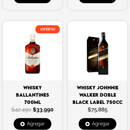
El
El
¡OFERTA!
precio
precio
original
actual
era:
es:
$42.490.
$33.990.
WHISKY
WHISKY JOHNNIE
BALLANTINES
WALKER DOBLE
700ML
BLACK LABEL 750CC
$
42.490
$
33.990
$
75.885
Agregar
Agregar