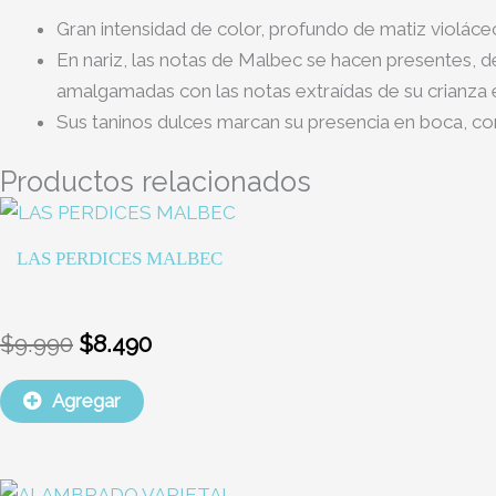
Gran intensidad de color, profundo de matiz violáce
En nariz, las notas de Malbec se hacen presentes, 
amalgamadas con las notas extraídas de su crianza 
Sus taninos dulces marcan su presencia en boca, co
Productos relacionados
El
El
precio
precio
LAS PERDICES MALBEC
original
actual
era:
es:
$9.990.
$8.490.
$
9.990
$
8.490
Agregar