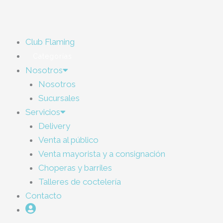
Ir
al
contenido
Club Flaming
Categorías
Nosotros
Nosotros
Sucursales
Servicios
Delivery
Venta al público
Venta mayorista y a consignación
Choperas y barriles
Talleres de coctelería
Contacto