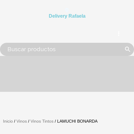
Ir
al
Delivery Rafaela
contenido
Inicio
/
Vinos
/
Vinos Tintos
/ LAMUCHI BONARDA