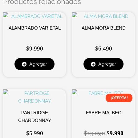
Productos relacionados
ALAMBRADO VARIETAL
ALMA MORA BLEND
$
9.990
$
6.490
Agregar
Agregar
El
El
¡OFERTA!
precio
precio
original
actual
PARTRIDGE
FABRE MALBEC
era:
es:
CHARDONNAY
$13.090.
$9.99
$
13.090
$
5.990
$
9.990