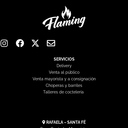
I
F
X
E
n
a
-
n
s
c
t
v
t
e
w
e
SERVICIOS
Delivery
a
b
i
l
Venta al público
g
o
t
o
Venta mayorista y a consignación
r
o
t
p
Choperas y barriles
a
k
e
e
Talleres de coctelería
m
r
RAFAELA – SANTA FÉ