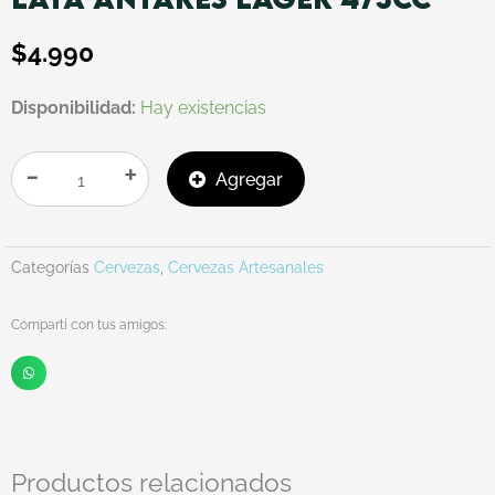
$
4.990
LATA
Disponibilidad:
Hay existencias
ANTARES
LAGER
-
+
Agregar
473CC
cantidad
Categorías
Cervezas
,
Cervezas Artesanales
Compartí con tus amigos:
Productos relacionados