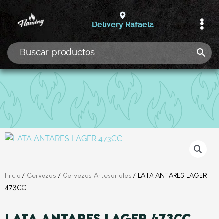
Ir
al
Delivery Rafaela
contenido
Inicio
/
Cervezas
/
Cervezas Artesanales
/ LATA ANTARES LAGER
473CC
LATA ANTARES LAGER 473CC