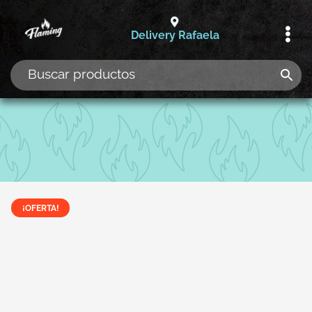
Ir
al
Delivery Rafaela
contenido
¡OFERTA!