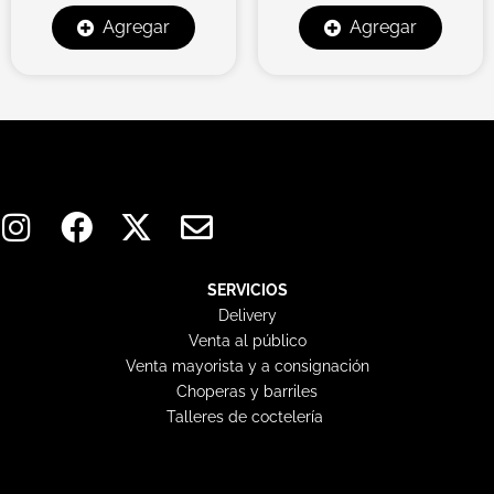
Agregar
Agregar
I
F
X
E
n
a
-
n
s
c
t
v
t
e
w
e
SERVICIOS
Delivery
a
b
i
l
Venta al público
g
o
t
o
Venta mayorista y a consignación
r
o
t
p
Choperas y barriles
a
k
e
e
Talleres de coctelería
m
r