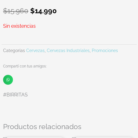
El
El
$
15.960
$
14.990
precio
precio
original
actual
Sin existencias
era:
es:
$15.960.
$14.990.
Categorías
Cervezas
,
Cervezas Industriales
,
Promociones
Compartí con tus amigos:
#BIRRITAS
Productos relacionados