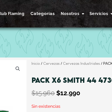
Categorías
lub Flaming
Nosotros
Servicios
Inicio
/
Cervezas
/
Cervezas Industriales
/ PACK
PACK X6 SMITH 44 47
El
El
$
15.960
$
12.990
precio
precio
original
actual
Sin existencias