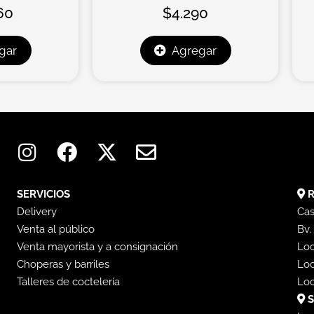
60
$
4.290
gar
Agregar
I
F
X
E
n
a
-
n
s
c
t
v
t
e
w
e
SERVICIOS
R
a
b
i
l
Delivery
Cas
Venta al público
g
o
t
o
Bv.
Venta mayorista y a consignación
Loc
r
o
t
p
Choperas y barriles
Loc
a
k
e
e
Talleres de coctelería
Loc
m
r
S