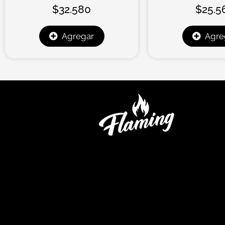
$
32.580
$
25.5
Agregar
Agre