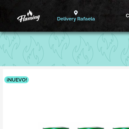
Ir
al
C
Delivery Rafaela
contenido
¡NUEVO!