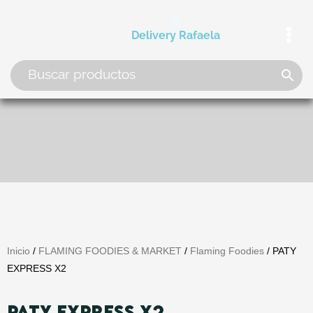
Ir
al
Delivery Rafaela
contenido
Inicio
/
FLAMING FOODIES & MARKET
/
Flaming Foodies
/ PATY
EXPRESS X2
PATY EXPRESS X2