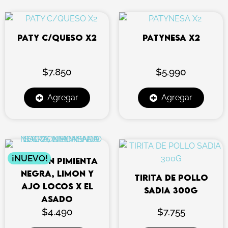
PATY C/QUESO X2
PATYNESA X2
$
7.850
$
5.990
Agregar
Agregar
¡NUEVO!
SAL CON PIMIENTA
NEGRA, LIMON Y
TIRITA DE POLLO
AJO LOCOS X EL
SADIA 300G
ASADO
$
4.490
$
7.755