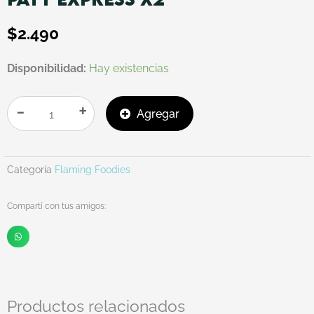
$
2.490
PATY
Disponibilidad:
Hay existencias
EXPRESS
X2
-
+
Agregar
cantidad
Categoría
Flaming Foodies
Compartí con tus amigos:
Productos relacionados