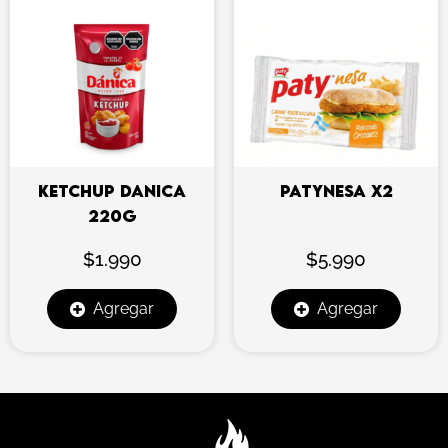
KETCHUP DANICA
PATYNESA X2
220G
$
1.990
$
5.990
Agregar
Agregar