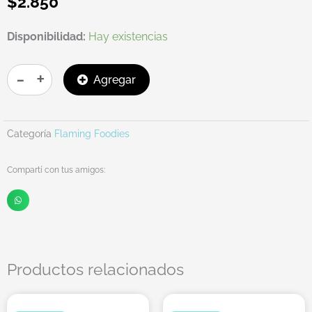
$
2.850
PATYVIENA
Disponibilidad:
Hay existencias
CLASICA
X6
-
+
Agregar
cantidad
Categoría
Flaming Foodies
Compartí con tus amigos:
Productos relacionados