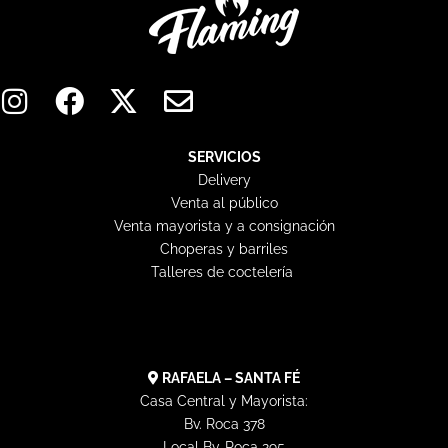
I
F
X
E
n
a
-
n
s
c
t
v
t
e
w
e
SERVICIOS
Delivery
a
b
i
l
Venta al público
g
o
t
o
Venta mayorista y a consignación
r
o
t
p
Choperas y barriles
a
k
e
e
Talleres de coctelería
m
r
RAFAELA – SANTA FÉ
Casa Central y Mayorista:
Bv. Roca 378
Local Bv. Roca 295