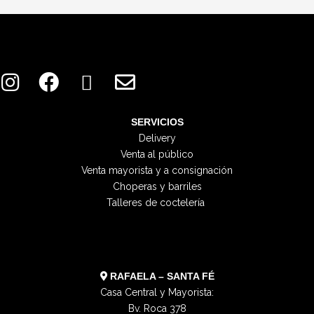
I
F
X
E
n
a
-
n
s
c
t
v
t
e
w
e
SERVICIOS
Delivery
a
b
i
l
Venta al público
g
o
t
o
Venta mayorista y a consignación
r
o
t
p
Choperas y barriles
a
k
e
e
Talleres de coctelería
m
r
RAFAELA – SANTA FÉ
Casa Central y Mayorista:
Bv. Roca 378