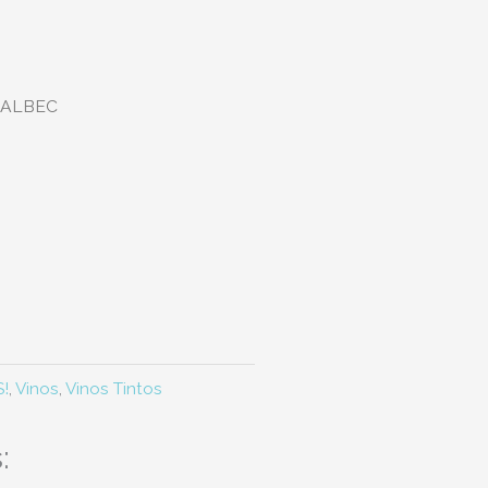
MALBEC
!
,
Vinos
,
Vinos Tintos
: