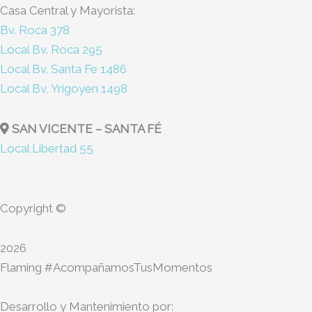
Casa Central y Mayorista:
a
k
e
e
Bv. Roca 378
m
r
Local Bv. Roca 295
Local Bv. Santa Fe 1486
Local Bv, Yrigoyen 1498
SAN VICENTE – SANTA FÉ
Local Libertad 55
Copyright ©
2026
Flaming #AcompañamosTusMomentos
Desarrollo y Mantenimiento por: