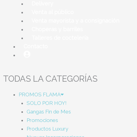
Delivery
Venta al público
Venta mayorista y a consignación
Choperas y barriles
Talleres de coctelería
Contacto
TODAS LA CATEGORÍAS
PROMOS FLAMA
SOLO POR HOY!
Gangas Fin de Mes
Promociones
Productos Luxury