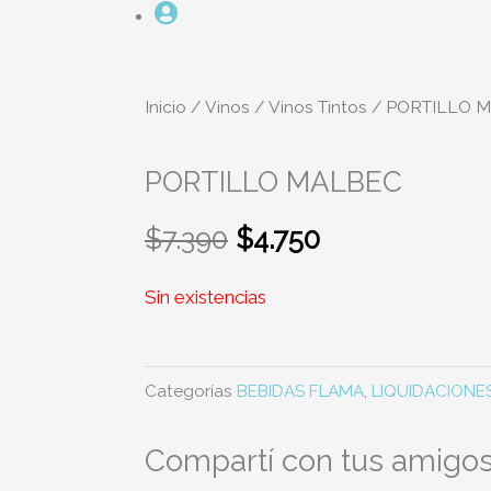
Inicio
/
Vinos
/
Vinos Tintos
/ PORTILLO 
PORTILLO MALBEC
El
El
$
7.390
$
4.750
precio
precio
original
actual
Sin existencias
era:
es:
$7.390.
$4.750.
Categorías
BEBIDAS FLAMA
,
LIQUIDACIONES
Compartí con tus amigos