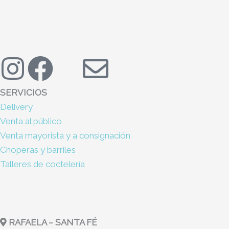
I
F
X
E
n
a
-
n
SERVICIOS
Delivery
s
c
t
v
Venta al público
t
e
w
e
Venta mayorista y a consignación
Choperas y barriles
a
b
i
l
Talleres de coctelería
g
o
t
o
r
o
t
p
RAFAELA – SANTA FÉ