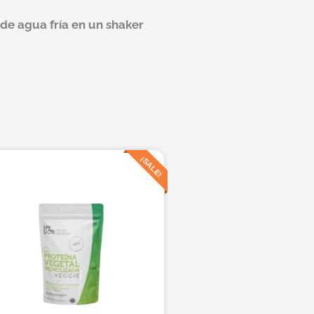
de agua fría en un shaker
El
El
¡SALE!
precio
precio
original
actual
era:
es:
$25.110.
$12.500.