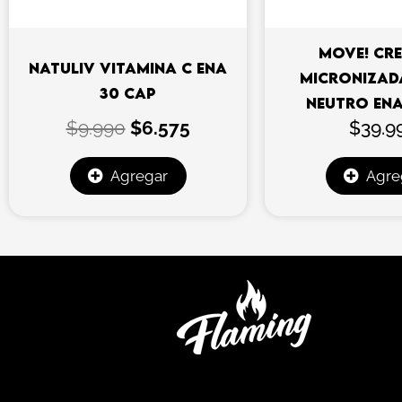
MOVE! CR
NATULIV VITAMINA C ENA
MICRONIZAD
30 CAP
NEUTRO EN
$
9.990
$
6.575
$
39.9
Agregar
Agre