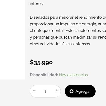
interés!
Diseñados para mejorar el rendimiento dur
proporcionar un impulso de energía, aume
el enfoque mental. Estos suplementos son
y personas que buscan maximizar su rend
otras actividades físicas intensas.
$
35.990
PRE
Disponibilidad:
Hay existencias
WAR
ENA
-
+
Agregar
FRUIT
PUNCH