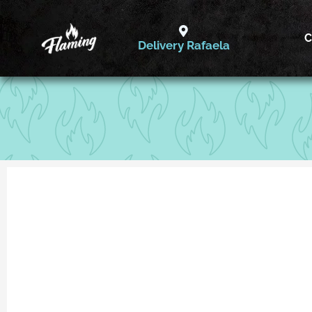
Ir
al
C
Delivery Rafaela
contenido