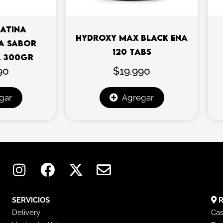
EATINA
HYDROXY MAX BLACK ENA
A SABOR
120 TABS
A 300GR
90
$
19.990
gar
Agregar
I
F
X
E
n
a
-
n
s
c
t
v
t
e
w
e
SERVICIOS
R
a
b
i
l
Delivery
Cas