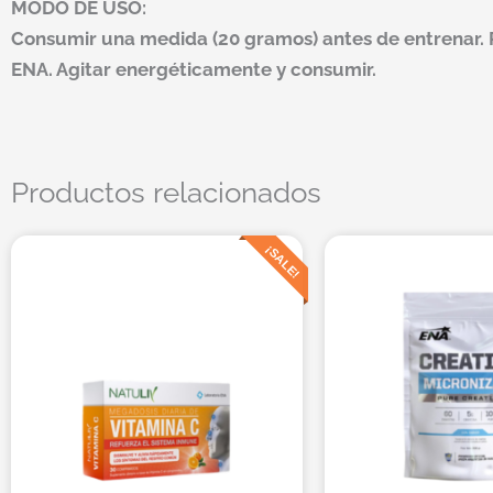
MODO DE USO:
Consumir una medida (20 gramos) antes de entrenar. 
ENA. Agitar energéticamente y consumir.
Productos relacionados
El
El
¡SALE!
precio
precio
original
actual
era:
es:
$9.990.
$6.575.