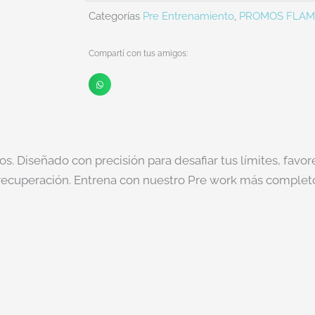
ENA
Categorías
Pre Entrenamiento
,
PROMOS FLA
400GR
cantidad
Compartí con tus amigos:
. Diseñado con precisión para desafiar tus límites, favore
a recuperación. Entrena con nuestro Pre work más comple