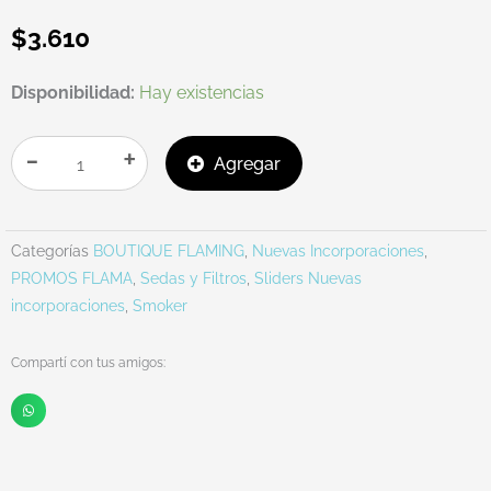
$
3.610
SEDAS
Disponibilidad:
Hay existencias
CELULOSA
ZEUS
-
+
Agregar
X300
-
78MM
Categorías
BOUTIQUE FLAMING
,
Nuevas Incorporaciones
,
cantidad
PROMOS FLAMA
,
Sedas y Filtros
,
Sliders Nuevas
incorporaciones
,
Smoker
Compartí con tus amigos: