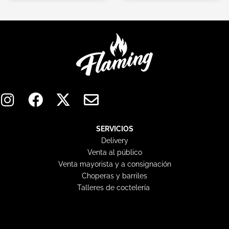
I
F
X
E
n
a
-
n
s
c
t
v
t
e
w
e
SERVICIOS
Delivery
a
b
i
l
Venta al público
g
o
t
o
Venta mayorista y a consignación
r
o
t
p
Choperas y barriles
a
k
e
e
Talleres de coctelería
m
r