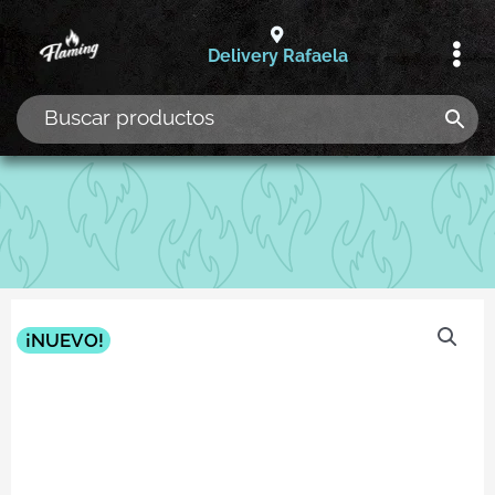
Ir
al
Delivery Rafaela
contenido
¡NUEVO!