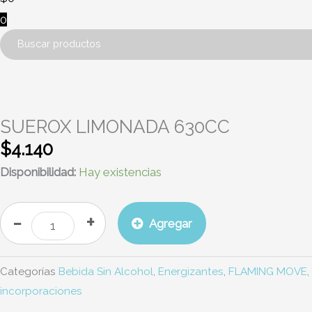
0
SUEROX
¡NUEVO!
LIMONADA
630CC
SUEROX LIMONADA 630CC
cantidad
$
4.140
Disponibilidad:
Hay existencias
-
+
Agregar
Categorías
Bebida Sin Alcohol
,
Energizantes
,
FLAMING MOVE
,
incorporaciones