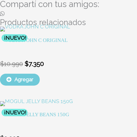
Compartí con tus amigos:
Productos relacionados
El
El
¡NUEVO!
precio
precio
VODKA JOHN C ORIGINAL
original
actual
era:
es:
$10.990.
$7.350.
$
10.990
$
7.350
Agregar
¡NUEVO!
MOGUL JELLY BEANS 150G