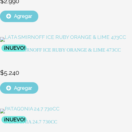
$
2.990
Agregar
¡NUEVO!
LATA SMIRNOFF ICE RUBY ORANGE & LIME 473CC
$
5.240
Agregar
¡NUEVO!
PATAGONIA 24.7 730CC