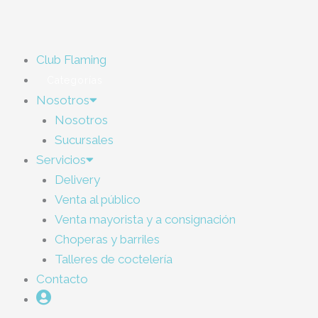
Ir
al
contenido
Club Flaming
Categorías
Nosotros
Nosotros
Sucursales
Servicios
Delivery
Venta al público
Venta mayorista y a consignación
Choperas y barriles
Talleres de coctelería
Contacto