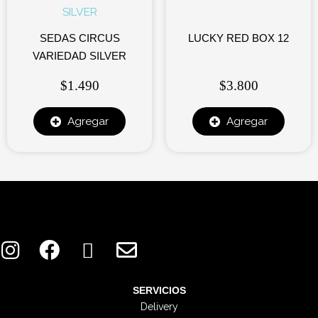
SEDAS CIRCUS
LUCKY RED BOX 12
VARIEDAD SILVER
$
1.490
$
3.800
Agregar
Agregar
I
F
X
E
n
a
-
n
s
c
t
v
t
e
w
e
SERVICIOS
Delivery
a
b
i
l