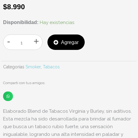
$
8.990
TABACO
Hay existencias
Disponibilidad:
VAN
HAASEN
-
+
Agregar
INTENSO
30G
cantidad
Categorías
Smoker
,
Tabacos
Compartí con tus amigos:
Elaborado Blend de Tabacos Virginia y Burley, sin aditivos.
Esta mezcla ha sido desarrollada para brindar al fumador
que busca un tabaco rubio fuerte, una sensación
inigualable, logrando una alta intensidad en paladar y