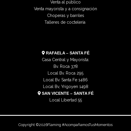
Venta al público
g
o
t
o
Venta mayorista y a consignación
r
o
t
p
Choperas y barriles
a
k
e
e
Talleres de coctelería
m
r
RAFAELA – SANTA FÉ
Casa Central y Mayorista:
Bv. Roca 378
Local Bv. Roca 295
Local Bv. Santa Fe 1486
Local Bv, Yrigoyen 1498
SAN VICENTE – SANTA FÉ
Local Libertad 55
Copyright ©
2026
Flaming #AcompañamosTusMomentos