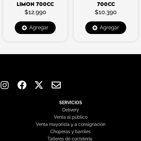
LIMON 700CC
700CC
$
12.990
$
10.390
Agregar
Agregar
I
F
X
E
n
a
-
n
s
c
t
v
t
e
w
e
SERVICIOS
Delivery
a
b
i
l
Venta al público
g
o
t
o
Venta mayorista y a consignación
r
o
t
p
Choperas y barriles
Talleres de coctelería