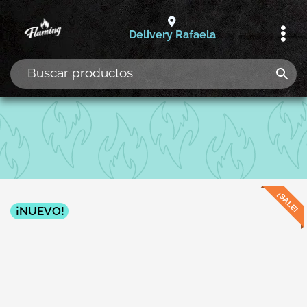
Ir
al
Delivery Rafaela
contenido
¡SALE!
¡NUEVO!