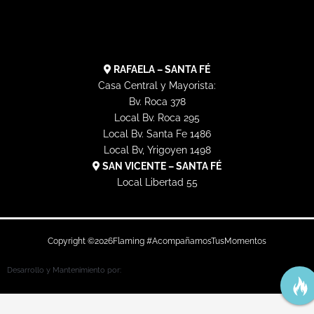
a
k
e
e
m
r
RAFAELA – SANTA FÉ
Casa Central y Mayorista:
Bv. Roca 378
Local Bv. Roca 295
Local Bv. Santa Fe 1486
Local Bv, Yrigoyen 1498
SAN VICENTE – SANTA FÉ
Local Libertad 55
Copyright ©
2026
Flaming #AcompañamosTusMomentos
Desarrollo y Mantenimiento por: