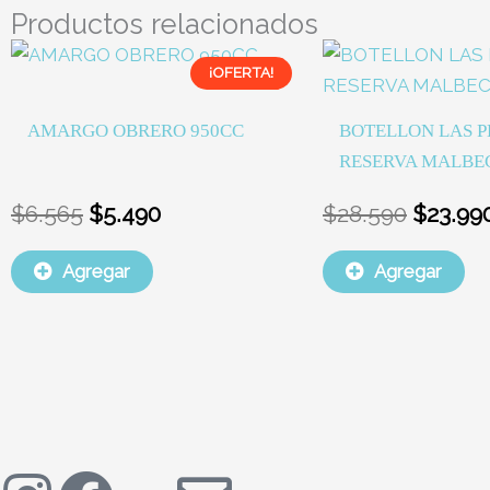
Productos relacionados
El
El
El
¡OFERTA!
precio
precio
precio
original
actual
origina
AMARGO OBRERO 950CC
BOTELLON LAS P
era:
es:
era:
RESERVA MALBE
$6.565.
$5.490.
$28.590
$
6.565
$
5.490
$
28.590
$
23.99
Agregar
Agregar