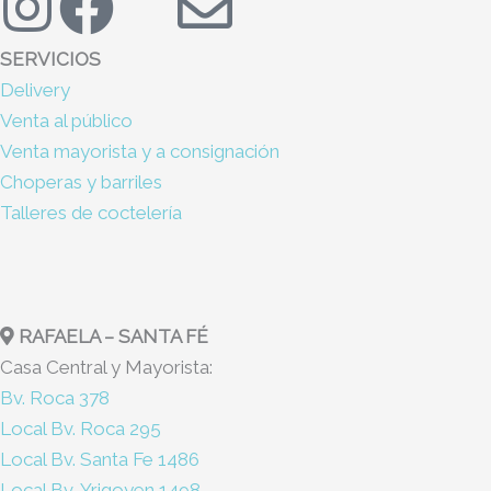
I
F
X
E
n
a
-
n
SERVICIOS
Delivery
s
c
t
v
Venta al público
t
e
w
e
Venta mayorista y a consignación
Choperas y barriles
a
b
i
l
Talleres de coctelería
g
o
t
o
r
o
t
p
RAFAELA – SANTA FÉ
Casa Central y Mayorista:
a
k
e
e
Bv. Roca 378
m
r
Local Bv. Roca 295
Local Bv. Santa Fe 1486
Local Bv, Yrigoyen 1498