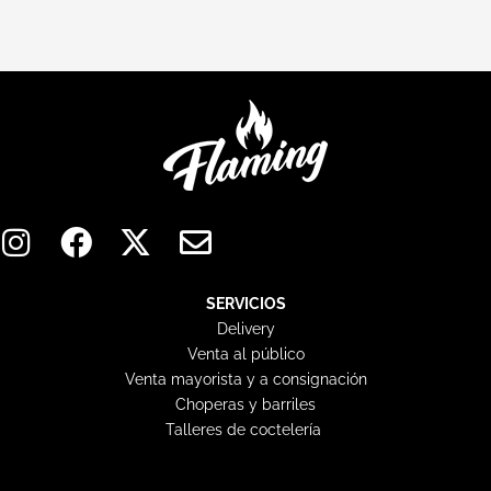
I
F
X
E
n
a
-
n
s
c
t
v
t
e
w
e
SERVICIOS
Delivery
a
b
i
l
Venta al público
g
o
t
o
Venta mayorista y a consignación
r
o
t
p
Choperas y barriles
a
k
e
e
Talleres de coctelería
m
r