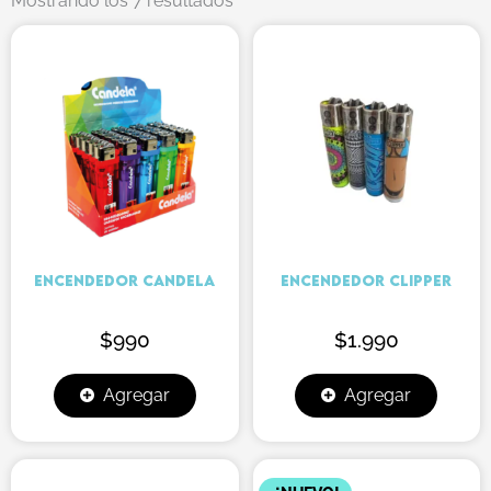
Mostrando los 7 resultados
precio:
bajo
a
alto
ENCENDEDOR CANDELA
ENCENDEDOR CLIPPER
$
990
$
1.990
Agregar
Agregar