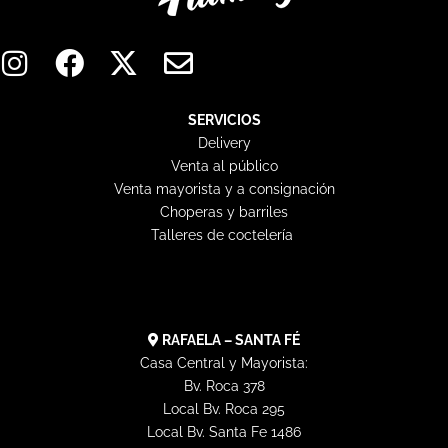
I
F
X
E
n
a
-
n
s
c
t
v
t
e
w
e
SERVICIOS
Delivery
a
b
i
l
Venta al público
g
o
t
o
Venta mayorista y a consignación
r
o
t
p
Choperas y barriles
a
k
e
e
Talleres de coctelería
m
r
RAFAELA – SANTA FÉ
Casa Central y Mayorista:
Bv. Roca 378
Local Bv. Roca 295
Local Bv. Santa Fe 1486