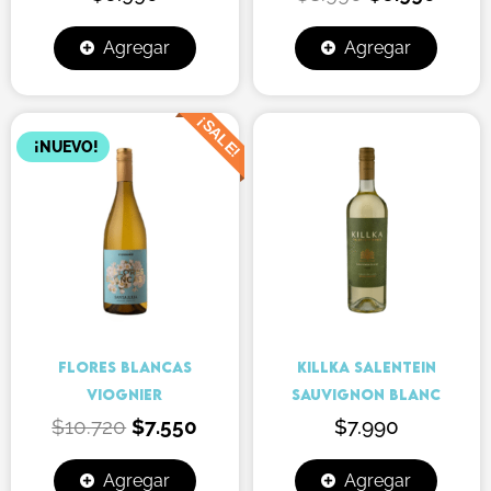
Agregar
Agregar
¡SALE!
El
El
¡NUEVO!
precio
precio
original
actual
era:
es:
$10.720.
$7.550.
FLORES BLANCAS
KILLKA SALENTEIN
VIOGNIER
SAUVIGNON BLANC
$
10.720
$
7.550
$
7.990
Agregar
Agregar