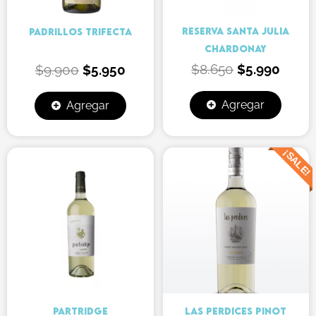
RESERVA SANTA JULIA
PADRILLOS TRIFECTA
CHARDONAY
$
8.650
$
5.990
$
9.900
$
5.950
Agregar
Agregar
¡SALE!
El
El
precio
preci
original
actua
era:
es:
$9.590.
$6.00
PARTRIDGE
LAS PERDICES PINOT