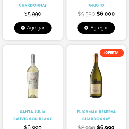
CHARDONNAY
GRIGIO
$
5.990
$
9.590
$
6.000
Agregar
Agregar
El
El
¡OFERTA!
precio
preci
original
actua
era:
es:
$8.990.
$6.99
SANTA JULIA
FLICHMAN RESERVA
SAUVIGNON BLANC
CHARDONNAY
$
6.990
$
8.990
$
6.990