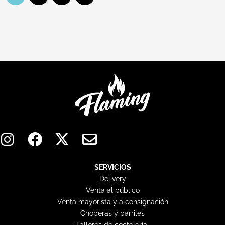
I
F
X
E
n
a
-
n
s
c
t
v
t
e
w
e
SERVICIOS
Delivery
a
b
i
l
Venta al público
g
o
t
o
Venta mayorista y a consignación
r
o
t
p
Choperas y barriles