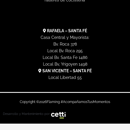
a
k
e
e
Talleres de coctelería
m
r
RAFAELA – SANTA FÉ
Casa Central y Mayorista:
Bv. Roca 378
Local Bv. Roca 295
Local Bv. Santa Fe 1486
Local Bv, Yrigoyen 1498
SAN VICENTE – SANTA FÉ
Local Libertad 55
Copyright ©
2026
Flaming #AcompañamosTusMomentos
Desarrollo y Mantenimiento por: