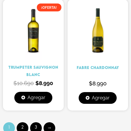
El
El
¡OFERTA!
precio
precio
original
actual
era:
es:
$10.690.
$8.990.
TRUMPETER SAUVIGNON
FABRE CHARDONNAY
BLANC
$
10.690
$
8.990
$
8.990
Agregar
Agregar
1
2
3
→