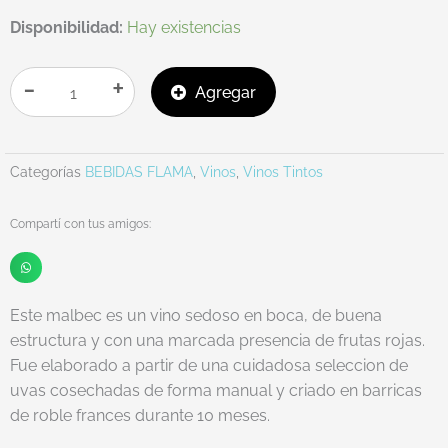
ALAMBRADO
Disponibilidad:
Hay existencias
VARIETAL
cantidad
-
+
Agregar
Categorías
BEBIDAS FLAMA
,
Vinos
,
Vinos Tintos
Compartí con tus amigos:
Este malbec es un vino sedoso en boca, de buena
estructura y con una marcada presencia de frutas rojas.
Fue elaborado a partir de una cuidadosa seleccion de
uvas cosechadas de forma manual y criado en barricas
de roble frances durante 10 meses.