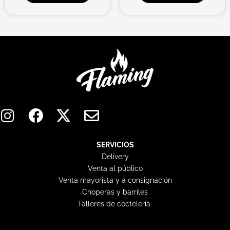
I
F
X
E
n
a
-
n
s
c
t
v
t
e
w
e
SERVICIOS
Delivery
a
b
i
l
Venta al público
g
o
t
o
Venta mayorista y a consignación
r
o
t
p
Choperas y barriles
a
k
e
e
Talleres de coctelería
m
r