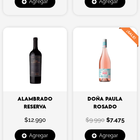
Agregar
Agregar
El
El
¡SALE!
precio
preci
original
actua
era:
es:
$9.990.
$7.47
ALAMBRADO
DOÑA PAULA
RESERVA
ROSADO
$
12.990
$
9.990
$
7.475
Agregar
Agregar