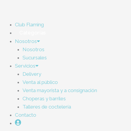
Ir
al
contenido
Club Flaming
Categorías
Nosotros
Nosotros
Sucursales
Servicios
Delivery
Venta al público
Venta mayorista y a consignación
Choperas y barriles
Talleres de coctelería
Contacto