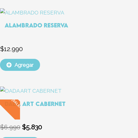
ALAMBRADO RESERVA
$
12.990
Agregar
El
El
precio
precio
¡SALE!
DADA ART CABERNET
original
actual
era:
es:
$6.990.
$5.830.
$
6.990
$
5.830