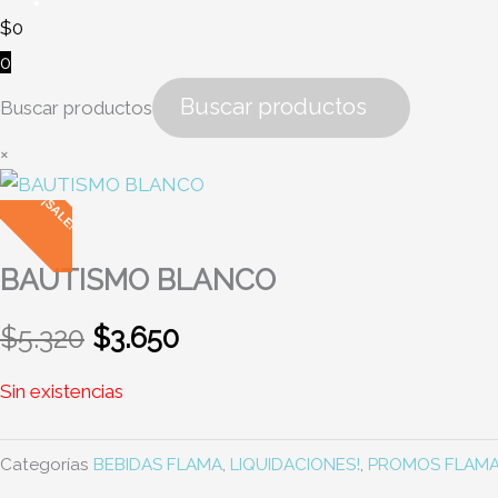
$
0
0
Buscar productos
×
El
El
¡SALE!
precio
precio
original
actual
era:
es:
BAUTISMO BLANCO
$5.320.
$3.650.
$
5.320
$
3.650
Sin existencias
Categorías
BEBIDAS FLAMA
,
LIQUIDACIONES!
,
PROMOS FLAM