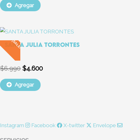
Agregar
El
El
precio
precio
¡SALE!
SANTA JULIA TORRONTES
original
actual
era:
es:
$6.990.
$4.600.
$
6.990
$
4.600
Agregar
Instagram
Facebook
X-twitter
Envelope