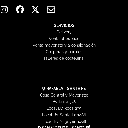
I
F
X
E
n
a
-
n
s
c
t
v
t
e
w
e
SERVICIOS
Delivery
a
b
i
l
Venta al público
g
o
t
o
Venta mayorista y a consignación
r
o
t
p
Choperas y barriles
a
k
e
e
Talleres de coctelería
m
r
RAFAELA – SANTA FÉ
Casa Central y Mayorista:
Bv. Roca 378
Local Bv. Roca 295
Local Bv. Santa Fe 1486
Local Bv, Yrigoyen 1498
SAN VICENTE – SANTA FÉ