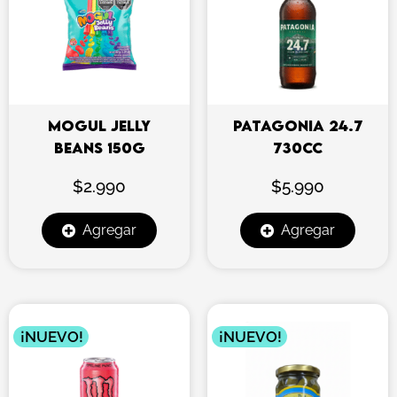
MOGUL JELLY
PATAGONIA 24.7
BEANS 150G
730CC
$
2.990
$
5.990
Agregar
Agregar
¡NUEVO!
¡NUEVO!