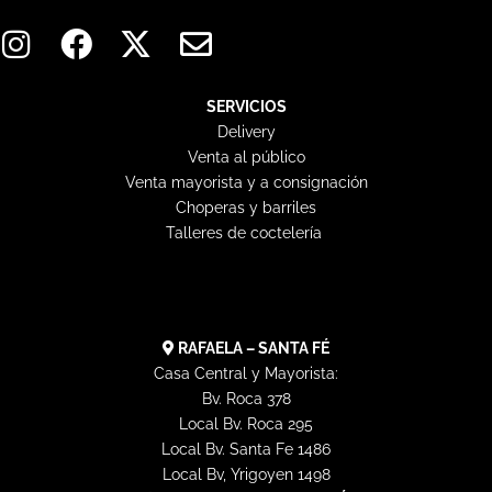
I
F
X
E
n
a
-
n
s
c
t
v
t
e
w
e
SERVICIOS
Delivery
a
b
i
l
Venta al público
g
o
t
o
Venta mayorista y a consignación
r
o
t
p
Choperas y barriles
a
k
e
e
Talleres de coctelería
m
r
RAFAELA – SANTA FÉ
Casa Central y Mayorista:
Bv. Roca 378
Local Bv. Roca 295
Local Bv. Santa Fe 1486
Local Bv, Yrigoyen 1498