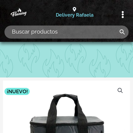
Ir
al
Delivery Rafaela
contenido
¡NUEVO!