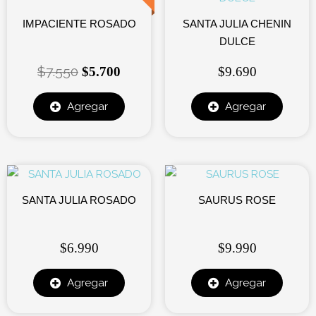
original
actual
IMPACIENTE ROSADO
SANTA JULIA CHENIN
era:
es:
DULCE
$7.550.
$5.700.
$
7.550
$
5.700
$
9.690
Agregar
Agregar
SANTA JULIA ROSADO
SAURUS ROSE
$
6.990
$
9.990
Agregar
Agregar