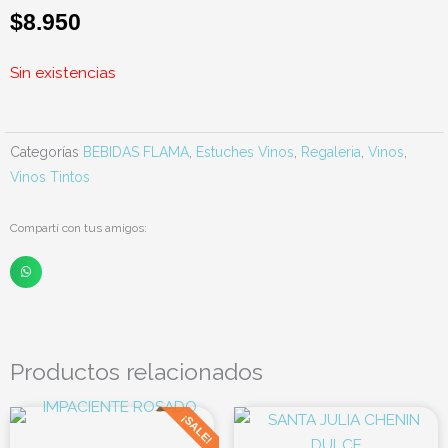
$
8.950
Sin existencias
Categorías
BEBIDAS FLAMA
,
Estuches Vinos
,
Regaleria
,
Vinos
,
Vinos Tintos
Compartí con tus amigos:
Productos relacionados
El
El
¡SALE!
precio
precio