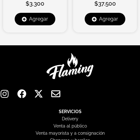
$
3.300
$
37.500
Agregar
Agregar
I
F
X
E
n
a
-
n
s
c
t
v
t
e
w
e
SERVICIOS
Delivery
a
b
i
l
Venta al público
g
o
t
o
Venta mayorista y a consignación