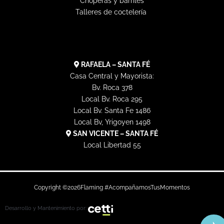
r
o
t
p
Choperas y barriles
a
k
e
e
Talleres de coctelería
m
r
RAFAELA – SANTA FÉ
Casa Central y Mayorista:
Bv. Roca 378
Local Bv. Roca 295
Local Bv. Santa Fe 1486
Local Bv, Yrigoyen 1498
SAN VICENTE – SANTA FÉ
Local Libertad 55
Copyright ©
2026
Flaming #AcompañamosTusMomentos
Desarrollo y Mantenimiento por: