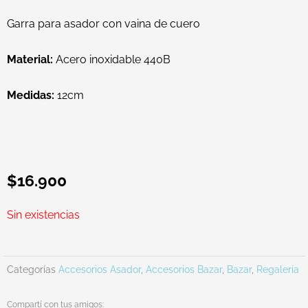
Garra para asador con vaina de cuero
Material:
Acero inoxidable 440B
Medidas:
12cm
$
16.900
Sin existencias
Categorías
Accesorios Asador
,
Accesorios Bazar
,
Bazar
,
Regaleria
Compartí con tus amigos: