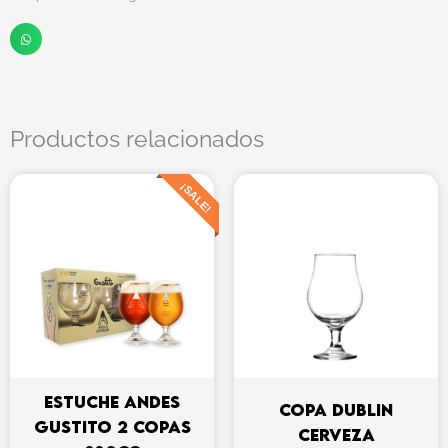
Productos relacionados
El
El
¡SALE!
precio
precio
original
actual
era:
es:
$27.990.
$17.475.
ESTUCHE ANDES
COPA DUBLIN
GUSTITO 2 COPAS
CERVEZA