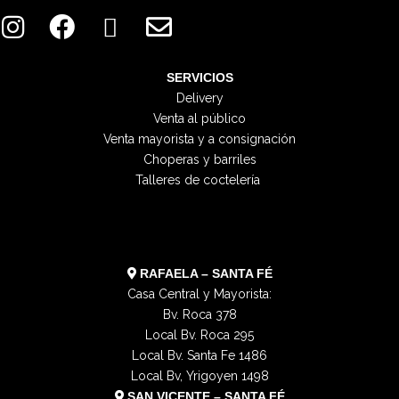
I
F
X
E
n
a
-
n
s
c
t
v
t
e
w
e
SERVICIOS
Delivery
a
b
i
l
Venta al público
g
o
t
o
Venta mayorista y a consignación
r
o
t
p
Choperas y barriles
a
k
e
e
Talleres de coctelería
m
r
RAFAELA – SANTA FÉ
Casa Central y Mayorista:
Bv. Roca 378
Local Bv. Roca 295
Local Bv. Santa Fe 1486
Local Bv, Yrigoyen 1498
SAN VICENTE – SANTA FÉ