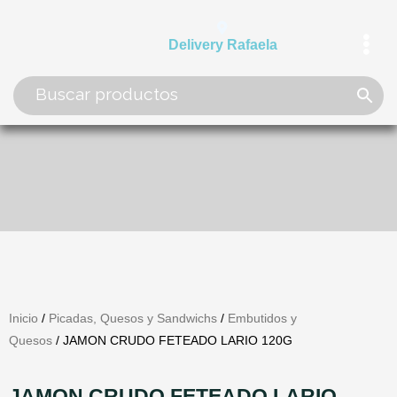
Ir
al
Delivery Rafaela
contenido
Inicio
/
Picadas, Quesos y Sandwichs
/
Embutidos y
Quesos
/ JAMON CRUDO FETEADO LARIO 120G
JAMON CRUDO FETEADO LARIO