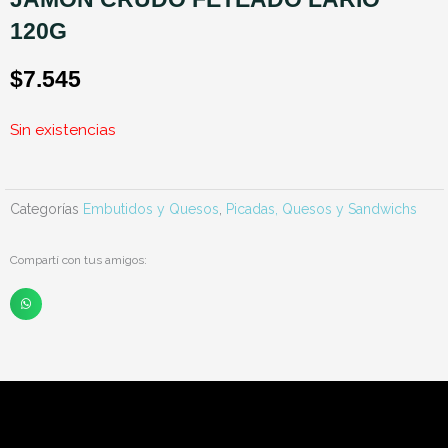
120G
$
7.545
Sin existencias
Categorías
Embutidos y Quesos
,
Picadas, Quesos y Sandwichs
Compartí con tus amigos: