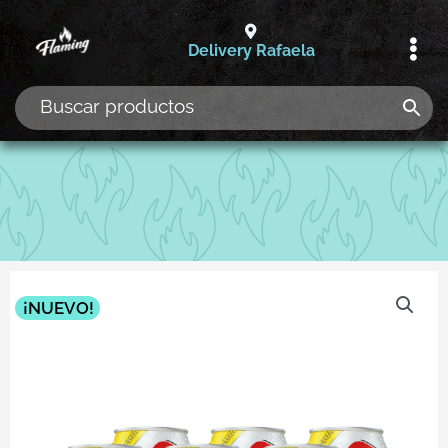
Ir
al
Delivery Rafaela
contenido
¡NUEVO!