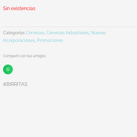
precio
precio
original
actual
Sin existencias
era:
es:
$10.980.
$8.490.
Categorías
Cervezas
,
Cervezas Industriales
,
Nuevas
Incorporaciones
,
Promociones
Compartí con tus amigos:
#BIRRITAS