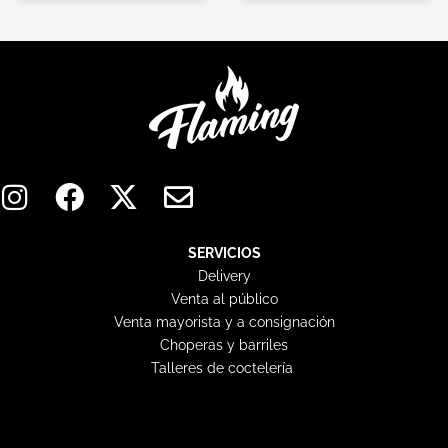
I
F
X
E
n
a
-
n
s
c
t
v
t
e
w
e
SERVICIOS
Delivery
a
b
i
l
Venta al público
g
o
t
o
Venta mayorista y a consignación
r
o
t
p
Choperas y barriles
a
k
e
e
Talleres de coctelería
m
r