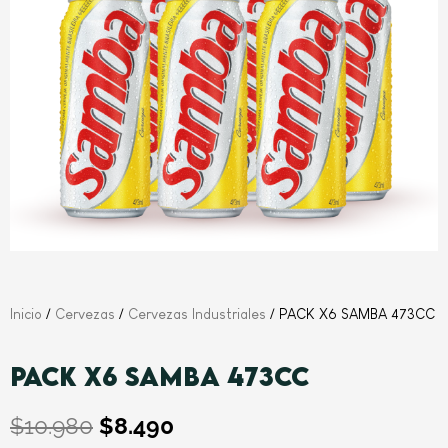
Inicio
/
Cervezas
/
Cervezas Industriales
/ PACK X6 SAMBA 473CC
PACK X6 SAMBA 473CC
El
El
$
10.980
$
8.490