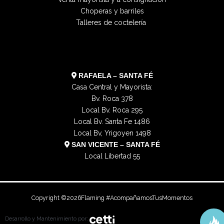
r
o
t
p
Choperas y barriles
a
k
e
e
Talleres de coctelería
m
r
RAFAELA – SANTA FÉ
Casa Central y Mayorista:
Bv. Roca 378
Local Bv. Roca 295
Local Bv. Santa Fe 1486
Local Bv, Yrigoyen 1498
SAN VICENTE – SANTA FÉ
Local Libertad 55
Copyright ©
2026
Flaming #AcompañamosTusMomentos
Desarrollo y Mantenimiento por: