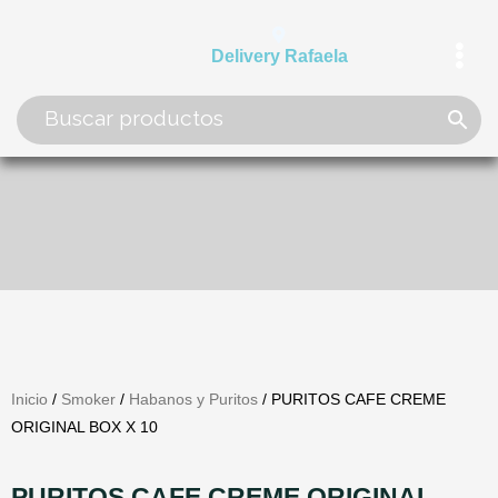
Ir
al
Delivery Rafaela
contenido
Inicio
/
Smoker
/
Habanos y Puritos
/ PURITOS CAFE CREME
ORIGINAL BOX X 10
PURITOS CAFE CREME ORIGINAL