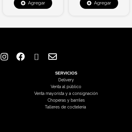
Agregar
Agregar
I
F
X
E
n
a
-
n
s
c
t
v
t
e
w
e
SERVICIOS
Delivery
a
b
i
l
Venta al público
g
o
t
o
Venta mayorista y a consignación
r
o
t
p
Choperas y barriles
a
k
e
e
Talleres de coctelería
m
r