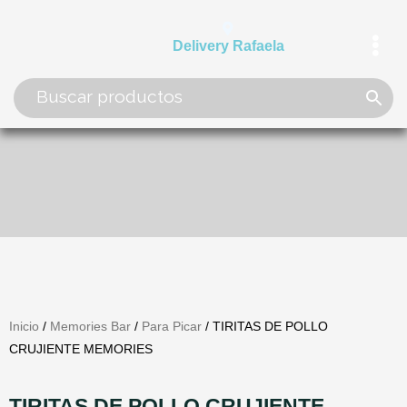
Ir
al
Delivery Rafaela
contenido
Inicio
/
Memories Bar
/
Para Picar
/ TIRITAS DE POLLO
CRUJIENTE MEMORIES
TIRITAS DE POLLO CRUJIENTE