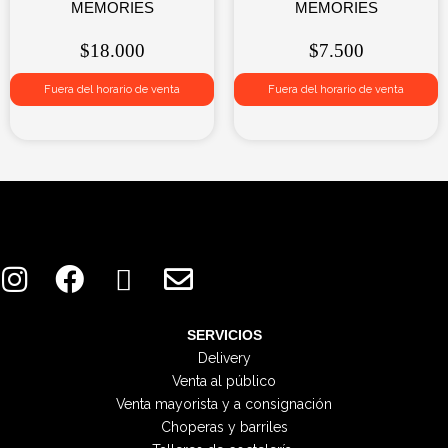
MEMORIES
MEMORIES
$
18.000
$
7.500
Fuera del horario de venta
Fuera del horario de venta
I
F
X
E
n
a
-
n
s
c
t
v
t
e
w
e
SERVICIOS
Delivery
a
b
i
l
Venta al público
g
o
t
o
Venta mayorista y a consignación
r
o
t
p
Choperas y barriles