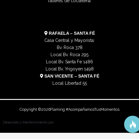
a
k
e
e
Talleres de coctelería
m
r
RAFAELA – SANTA FÉ
Casa Central y Mayorista:
Bv. Roca 378
Local Bv. Roca 295
Local Bv. Santa Fe 1486
Local Bv, Yrigoyen 1498
SAN VICENTE – SANTA FÉ
Local Libertad 55
Copyright ©
2026
Flaming #AcompañamosTusMomentos
Desarrollo y Mantenimiento por: