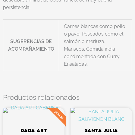
persistencia.
Carnes blancas como pollo
o pavo. Pescados como el
SUGERENCIAS DE
salmón o merluza.
ACOMPAÑAMIENTO
Mariscos. Comida india
condimentada con Curry.
Ensaladas.
Productos relacionados
El
El
¡SALE!
precio
precio
original
actual
DADA ART
SANTA JULIA
era:
es: