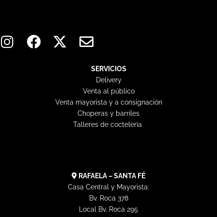
I
F
X
E
n
a
-
n
s
c
t
v
t
e
w
e
SERVICIOS
Delivery
a
b
i
l
Venta al público
g
o
t
o
Venta mayorista y a consignación
r
o
t
p
Choperas y barriles
a
k
e
e
Talleres de coctelería
m
r
RAFAELA – SANTA FÉ
Casa Central y Mayorista:
Bv. Roca 378
Local Bv. Roca 295