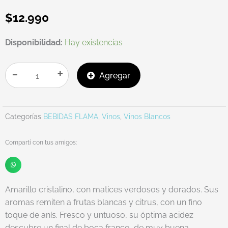
$
12.990
TRUMPETER
Disponibilidad:
Hay existencias
RESERVA
PINOT
-
+
Agregar
GRIGIO
cantidad
Categorías
BEBIDAS FLAMA
,
Vinos
,
Vinos Blancos
Compartí con tus amigos:
Amarillo cristalino, con matices verdosos y dorados. Sus
aromas remiten a frutas blancas y citrus, con un fino
toque de anís. Fresco y untuoso, su óptima acidez
descubre un final de boca franco, de muy buena