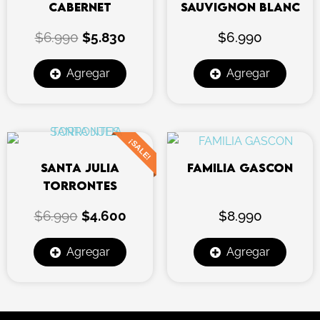
CABERNET
SAUVIGNON BLANC
$6.990.
$5.830.
$
6.990
$
5.830
$
6.990
Agregar
Agregar
El
El
¡SALE!
precio
precio
SANTA JULIA
FAMILIA GASCON
original
actual
TORRONTES
era:
es:
$6.990.
$4.600.
$
6.990
$
4.600
$
8.990
Agregar
Agregar